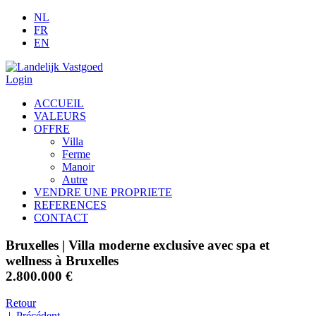
NL
FR
EN
Login
ACCUEIL
VALEURS
OFFRE
Villa
Ferme
Manoir
Autre
VENDRE UNE PROPRIETE
REFERENCES
CONTACT
Bruxelles
| Villa moderne exclusive avec spa et
wellness à Bruxelles
2.800.000 €
Retour
|
Précédent