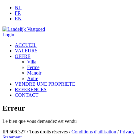
NL
FR
EN
Login
ACCUEIL
VALEURS
OFFRE
Villa
Ferme
Manoir
Autre
VENDRE UNE PROPRIETE
REFERENCES
CONTACT
Erreur
Le bien que vous demandez est vendu
IPI 506.327
/
Tous droits réservés
/
Conditions d'utilisation
/
Privacy
Statement