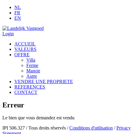
NL
FR
EN
Login
ACCUEIL
VALEURS
OFFRE
Villa
Ferme
Manoir
Autre
VENDRE UNE PROPRIETE
REFERENCES
CONTACT
Erreur
Le bien que vous demandez est vendu
IPI 506.327
/
Tous droits réservés
/
Conditions d'utilisation
/
Privacy
Statement