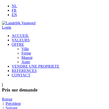
NL
FR
EN
Login
ACCUEIL
VALEURS
OFFRE
Villa
Ferme
Manoir
Autre
VENDRE UNE PROPRIETE
REFERENCES
CONTACT
|
Prix sur demande
Retour
|
Précédent
|
Suivant