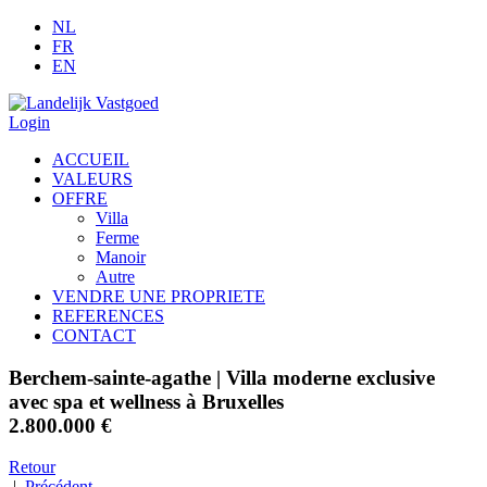
NL
FR
EN
Login
ACCUEIL
VALEURS
OFFRE
Villa
Ferme
Manoir
Autre
VENDRE UNE PROPRIETE
REFERENCES
CONTACT
Berchem-sainte-agathe
| Villa moderne exclusive
avec spa et wellness à Bruxelles
2.800.000 €
Retour
|
Précédent